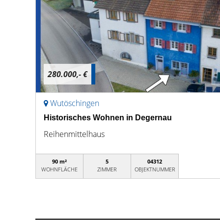
280.000,- €
Wutöschingen
Historisches Wohnen in Degernau
Reihenmittelhaus
90 m²
5
04312
WOHNFLÄCHE
ZIMMER
OBJEKTNUMMER