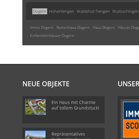
Dogern
Hohentengen
Waldshut-Tiengen
Wutöschingen
Immo Dogern
Reihenhaus Dogern
Haus Dogern
Häuser Dog
Einfamilienhäuser Dogern
NEUE OBJEKTE
UNSER
Ein Haus mit Charme
auf tollem Grundstück!
Repräsentatives