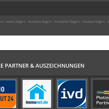
ern
kaufen Dogern
Immobilie Dogern
Immobilien Dogern
Hauskauf Dogern
E PARTNER & AUSZEICHNUNGEN