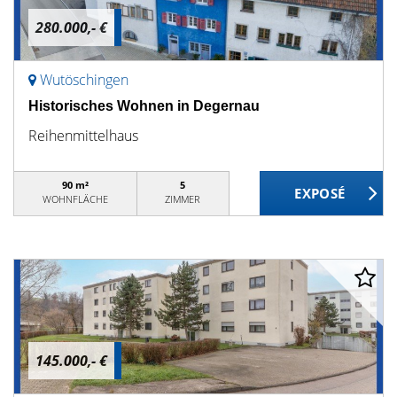
280.000,- €
Wutöschingen
Historisches Wohnen in Degernau
Reihenmittelhaus
90 m²
5
WOHNFLÄCHE
ZIMMER
145.000,- €