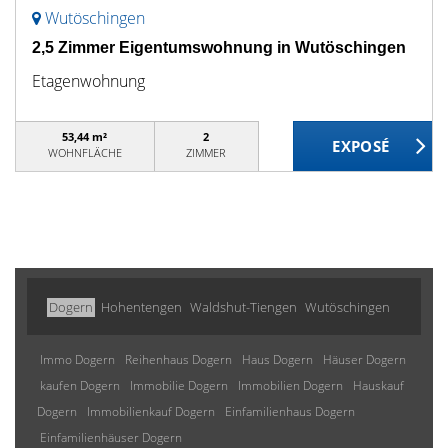
Wutöschingen
2,5 Zimmer Eigentumswohnung in Wutöschingen
Etagenwohnung
53,44 m²
2
WOHNFLÄCHE
ZIMMER
Dogern
Hohentengen
Waldshut-Tiengen
Wutöschingen
Immo Dogern
Reihenhaus Dogern
Haus Dogern
Häuser Dogern
kaufen Dogern
Immobilie Dogern
Immobilien Dogern
Hauskauf
Dogern
Immobilienkauf Dogern
Einfamilienhaus Dogern
Einfamilienhäuser Dogern