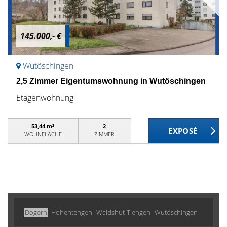
145.000,- €
Wutöschingen
2,5 Zimmer Eigentumswohnung in Wutöschingen
Etagenwohnung
53,44 m²
2
WOHNFLÄCHE
ZIMMER
Dogern
Hohentengen
Waldshut-Tiengen
Wutöschingen