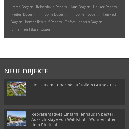
Immo Dogern
Reihenhaus Dogern
Haus Dogern
Häuser Dogern
kaufen Dogern
Immobilie Dogern
Immobilien Dogern
Hauskauf
Dogern
Immobilienkauf Dogern
Einfamilienhaus Dogern
Einfamilienhäuser Dogern
NEUE OBJEKTE
Ein Haus mit Charme auf tollem Grundstück!
Repräsentatives Einfamilienhaus in bester
Aussichtslage von Waldshut - Wohnen über
dem Rheintal