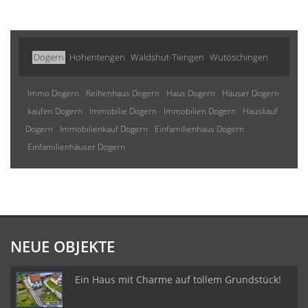
Dogern
Hohentengen
Waldshut-Tiengen
Wutöschingen
Immo Dogern
Reihenhaus Dogern
Haus Dogern
Häuser Dogern
kaufen Dogern
Immobilie Dogern
Immobilien Dogern
Hauskauf
Dogern
Immobilienkauf Dogern
Einfamilienhaus Dogern
Einfamilienhäuser Dogern
NEUE OBJEKTE
Ein Haus mit Charme auf tollem Grundstück!