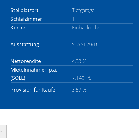
Stellplatzart
Tiefgarage
Schlafzimmer
1
Küche
Einbauküche
Ausstattung
STANDARD
Nettorendite
4,33 %
Mieteinnahmen p.a.
(SOLL)
7.140,- €
Provision für Käufer
3,57 %
es