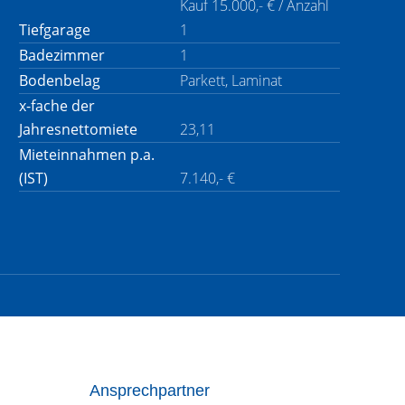
Kauf 15.000,- € / Anzahl
Tiefgarage
1
Badezimmer
1
Bodenbelag
Parkett, Laminat
x-fache der
Jahresnettomiete
23,11
Mieteinnahmen p.a.
(IST)
7.140,- €
Ansprechpartner