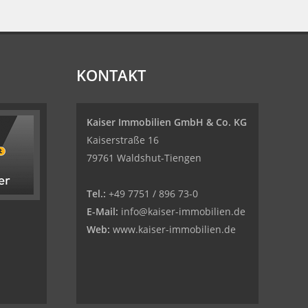
KONTAKT
Kaiser Immobilien GmbH & Co. KG
Kaiserstraße 16
79761 Waldshut-Tiengen
Tel.:
+49 7751 / 896 73-0
E-Mail:
info@kaiser-immobilien.de
Web:
www.kaiser-immobilien.de