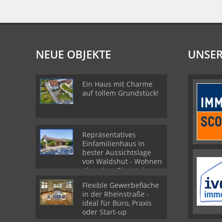
NEUE OBJEKTE
UNSER
Ein Haus mit Charme
auf tollem Grundstück!
Repräsentatives
Einfamilienhaus in
bester Aussichtslage
von Waldshut - Wohnen
über dem Rheintal
Flexible Gewerbefläche
in der Rheinstraße -
ideal für Büro, Praxis
oder Start-up